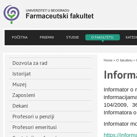
POČETNA
PRIJEMNI
STUDIJE
O FAKULTETU
KATED
Home
>
O fakultetu
>
Dozvola za rad
Inform
Istorijat
Muzej
Informator o 
Zaposleni
informacijam
104/2009, 3
Dekani
Informatora o
Profesori u penziji
Informator m
Profesori emeritusi
https://info