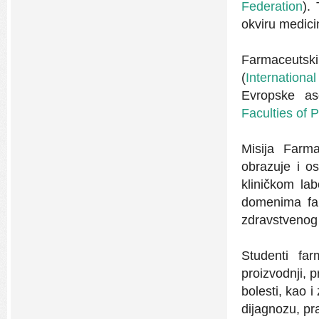
Federation
).
okviru medici
Farmaceutsk
(
Internation
Evropske aso
Faculties of
Misija Farm
obrazuje i o
kliničkom la
domenima far
zdravstvenog
Studenti far
proizvodnji, p
bolesti, kao i
dijagnozu, pr