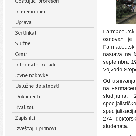
Gostujući profesori
In memoriam
Uprava
Farmaceutsk
Sertifikati
osnovan je 
Službe
Farmaceutski
Centri
nastava na f
septembra 19
Informator o radu
Vojvode Step
Javne nabavke
Od osnivanja
Uslužne delatnosti
na Farmaceut
Dokumenti
studijama, 
specijalisti
Kvalitet
specijalizaci
Zapisnici
274 doktorsk
studenata.
Izveštaji i planovi