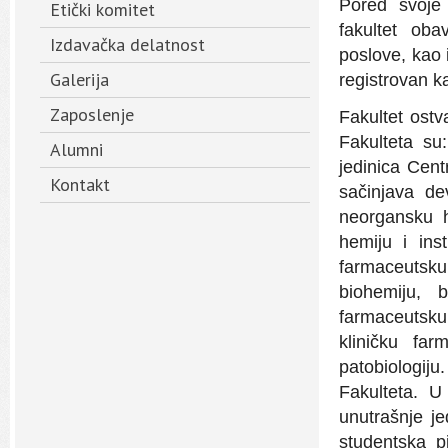
Pored svoje 
Etički komitet
fakultet oba
Izdavačka delatnost
poslove, kao i
Galerija
registrovan k
Zaposlenje
Fakultet ostv
Fakulteta su
Alumni
jedinica Cent
Kontakt
sačinjava de
neorgansku h
hemiju i inst
farmaceutsk
biohemiju, b
farmaceutsku 
kliničku far
patobiologi
Fakulteta. U
unutrašnje j
studentska p