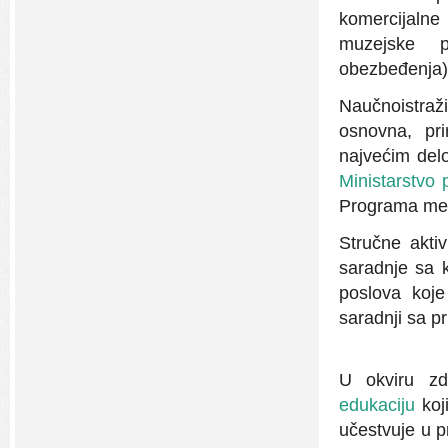
komercijalne 
muzejske p
obezbeđenja)
Naučnoistraž
osnovna, pri
najvećim del
Ministarstvo 
Programa me
Stručne akti
saradnje sa k
poslova koje
saradnji sa p
U okviru zd
edukaciju
koji
učestvuje u p