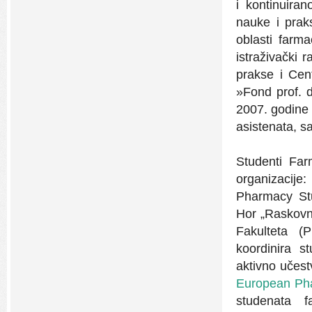
i kontinuira
nauke i prak
oblasti farm
istraživački 
prakse i Cen
»Fond prof. d
2007. godine 
asistenata, sa
Studenti Far
organizacije:
Pharmacy Stu
Hor „Raskovni
Fakulteta (
koordinira s
aktivno učest
European Pha
studenata f