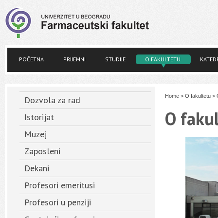
POČETNA
PRIJEMNI
STUDIJE
O FAKULTETU
KATED
Home
>
O fakultetu
>
Dozvola za rad
O faku
Istorijat
Muzej
Zaposleni
Dekani
Profesori emeritusi
Profesori u penziji