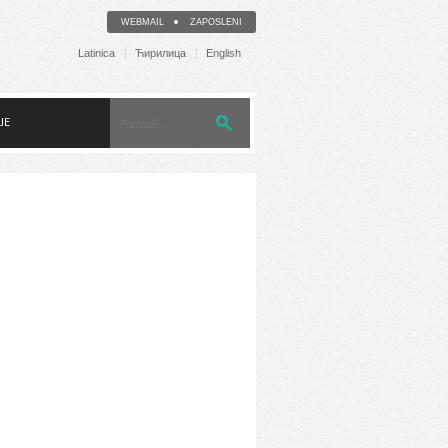
WEBMAIL
ZAPOSLENI
Latinica
Ћирилица
English
JE