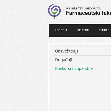
POČETNA
PRIJEMNI
STUDIJE
Obaveštenja
Događaji
Konkursi i stipendije