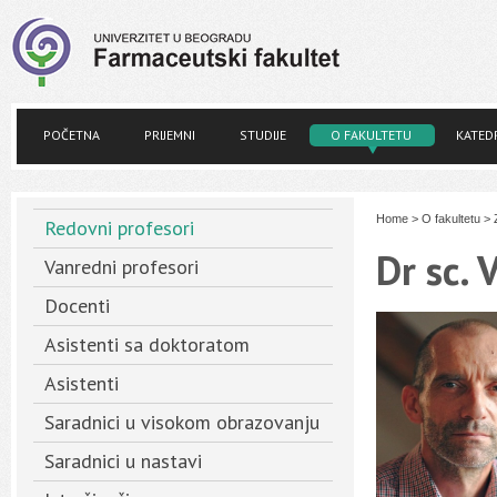
POČETNA
PRIJEMNI
STUDIJE
O FAKULTETU
KATED
Home
>
O fakultetu
>
Redovni profesori
Dr sc. 
Vanredni profesori
Docenti
Asistenti sa doktoratom
Asistenti
Saradnici u visokom obrazovanju
Saradnici u nastavi